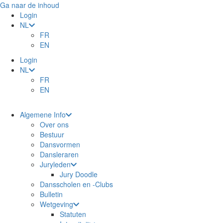
Ga naar de inhoud
Login
NL
FR
EN
Login
NL
FR
EN
Algemene Info
Over ons
Bestuur
Dansvormen
Dansleraren
Juryleden
Jury Doodle
Dansscholen en -Clubs
Bulletin
Wetgeving
Statuten