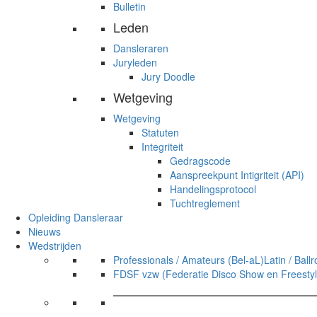
Bulletin
Leden
Dansleraren
Juryleden
Jury Doodle
Wetgeving
Wetgeving
Statuten
Integriteit
Gedragscode
Aanspreekpunt Intigriteit (API)
Handelingsprotocol
Tuchtreglement
Opleiding Dansleraar
Nieuws
Wedstrijden
Professionals / Amateurs (Bel-aL)
Latin / Bal
FDSF vzw (Federatie Disco Show en Freestyl