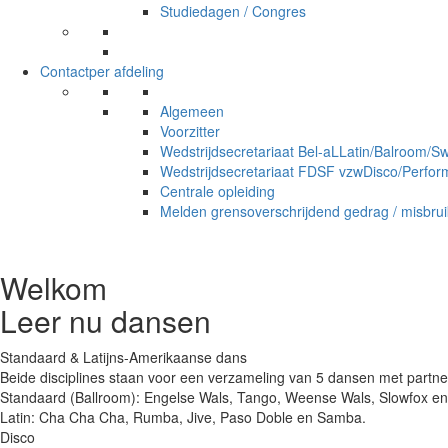
Studiedagen / Congres
Contact
per afdeling
Algemeen
Voorzitter
Wedstrijdsecretariaat Bel-aL
Latin/Balroom/Sw
Wedstrijdsecretariaat FDSF vzw
Disco/Perform
Centrale opleiding
Melden grensoverschrijdend gedrag / misbrui
Welkom
Leer nu dansen
Standaard & Latijns-Amerikaanse dans
Beide disciplines staan voor een verzameling van 5 dansen met partne
Standaard (Ballroom): Engelse Wals, Tango, Weense Wals, Slowfox en
Latin: Cha Cha Cha, Rumba, Jive, Paso Doble en Samba.
Disco