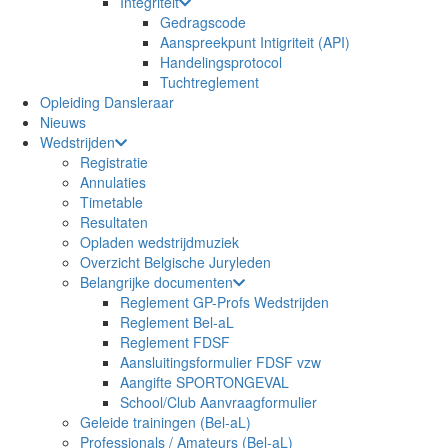
Integriteit
Gedragscode
Aanspreekpunt Intigriteit (API)
Handelingsprotocol
Tuchtreglement
Opleiding Dansleraar
Nieuws
Wedstrijden
Registratie
Annulaties
Timetable
Resultaten
Opladen wedstrijdmuziek
Overzicht Belgische Juryleden
Belangrijke documenten
Reglement GP-Profs Wedstrijden
Reglement Bel-aL
Reglement FDSF
Aansluitingsformulier FDSF vzw
Aangifte SPORTONGEVAL
School/Club Aanvraagformulier
Geleide trainingen (Bel-aL)
Professionals / Amateurs (Bel-aL)