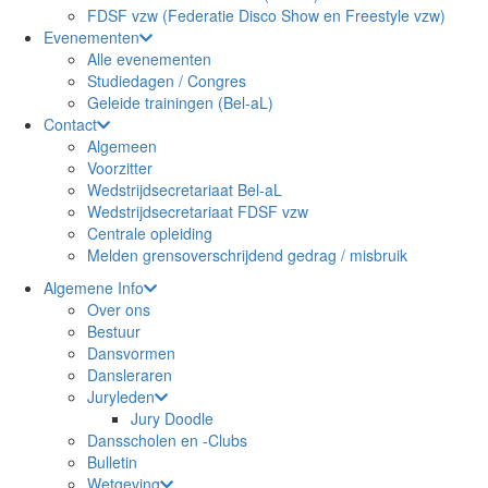
FDSF vzw (Federatie Disco Show en Freestyle vzw)
Evenementen
Alle evenementen
Studiedagen / Congres
Geleide trainingen (Bel-aL)
Contact
Algemeen
Voorzitter
Wedstrijdsecretariaat Bel-aL
Wedstrijdsecretariaat FDSF vzw
Centrale opleiding
Melden grensoverschrijdend gedrag / misbruik
Algemene Info
Over ons
Bestuur
Dansvormen
Dansleraren
Juryleden
Jury Doodle
Dansscholen en -Clubs
Bulletin
Wetgeving