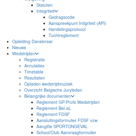
Statuten
Integriteit
Gedragscode
Aanspreekpunt Intigriteit (API)
Handelingsprotocol
Tuchtreglement
Opleiding Dansleraar
Nieuws
Wedstrijden
Registratie
Annulaties
Timetable
Resultaten
Opladen wedstrijdmuziek
Overzicht Belgische Juryleden
Belangrijke documenten
Reglement GP-Profs Wedstrijden
Reglement Bel-aL
Reglement FDSF
Aansluitingsformulier FDSF vzw
Aangifte SPORTONGEVAL
School/Club Aanvraagformulier